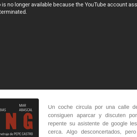
Un coche circula por una calle d
consiguen aparcar y discuten por
repente su asistente de google le
cerca. Algo desconcertados, pero