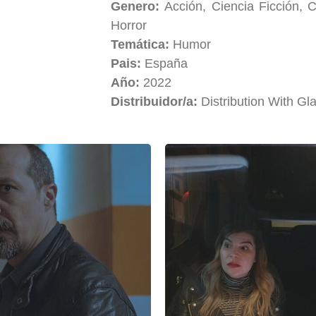
Genero:
Acción, Ciencia Ficción, 
Horror
Temática:
Humor
Pais:
España
Año:
2022
Distribuidor/a:
Distribution With Gl