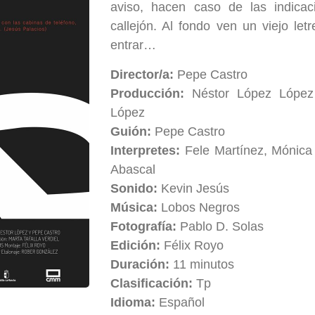
aviso, hacen caso de las indica
callejón. Al fondo ven un viejo le
entrar…
Director/a:
Pepe Castro
Producción:
Néstor López López
López
Guión:
Pepe Castro
Interpretes:
Fele Martínez, Mónica
Abascal
Sonido:
Kevin Jesús
Música:
Lobos Negros
Fotografía:
Pablo D. Solas
Edición:
Félix Royo
Duración:
11 minutos
Clasificación:
Tp
Idioma:
Español