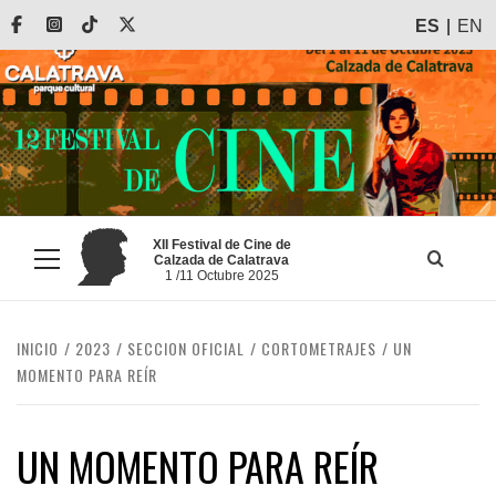
Saltar
Facebook
Instagram
Tiktok
X
ES
EN
al
contenido
XII Festival de Cine de
Calzada de Calatrava
Menú
1 /11 Octubre 2025
principal
INICIO
2023
SECCION OFICIAL
CORTOMETRAJES
UN
MOMENTO PARA REÍR
UN MOMENTO PARA REÍR