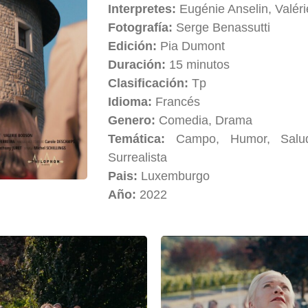
Interpretes:
Eugénie Anselin, Valér
Fotografía:
Serge Benassutti
Edición:
Pia Dumont
Duración:
15 minutos
Clasificación:
Tp
Idioma:
Francés
Genero:
Comedia, Drama
Temática:
Campo, Humor, Salud
Surrealista
Pais:
Luxemburgo
Año:
2022