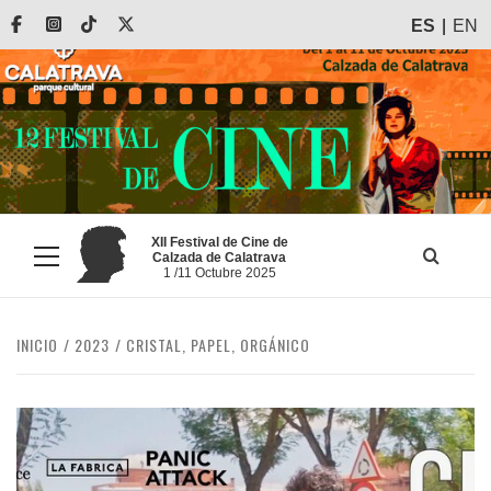
Saltar
Facebook
Instagram
Tiktok
X
ES
EN
al
contenido
XII Festival de Cine de
Calzada de Calatrava
Menú
1 /11 Octubre 2025
principal
INICIO
2023
CRISTAL, PAPEL, ORGÁNICO