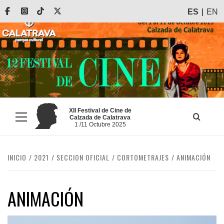
Saltar
Facebook
Instagram
Tiktok
X
ES
EN
al
contenido
XII Festival de Cine de
Calzada de Calatrava
Menú
1 /11 Octubre 2025
principal
INICIO
2021
SECCION OFICIAL
CORTOMETRAJES
ANIMACIÓN
ANIMACIÓN