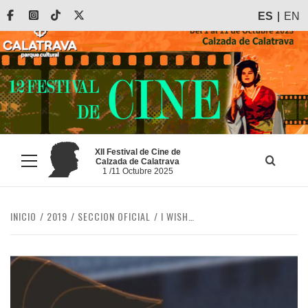
Saltar
Facebook
Instagram
Tiktok
X
ES
EN
al
contenido
XII Festival de Cine de
Calzada de Calatrava
Menú
1 /11 Octubre 2025
principal
INICIO
2019
SECCION OFICIAL
I WISH…