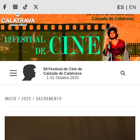
Saltar
Facebook
Instagram
Tiktok
X
ES
EN
al
contenido
XII Festival de Cine de
Calzada de Calatrava
Menú
1 /11 Octubre 2025
principal
INICIO
2025
SACRAMENTO