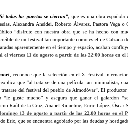
Si todas las puertas se cierran”
,
que es una obra española 
esias, Alexandra Ansidei, Roberto Álvarez, Pastora Vega o G
público
“disfrute con nuestra obra que se ha hecho con mu
ncreíble de un festival tan importante como es el de Calzada d
eparadas aparentemente en el tiempo y espacio, acaban confluy
al el viernes 11 de agosto a partir de las 22:00 horas en e
mort
, reconoce que la selección en el X Festival Internaci
explica que
“al tratarse de una película tan minimalista, cu
 tratarse del festival del pueblo de Almodóvar”
. El productor
co
“le guste mucho”
y asegura que ganar el galardón
“s
 como Raúl de la Cruz, Anabel Riquelme, Enric López, Óscar
 domingo 13 de agosto a partir de las 22,00 horas en el 
a de Eric, que se encuentra agobiado por las deudas y hostigad