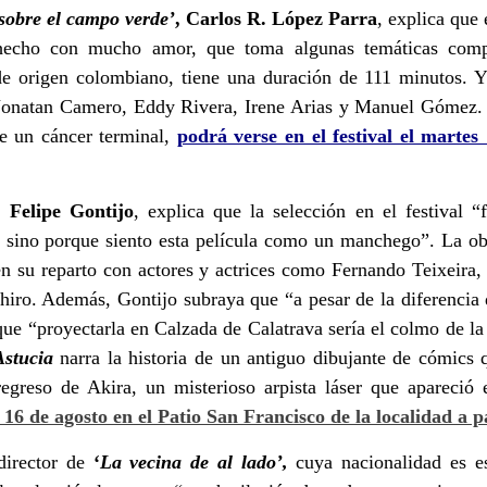
sobre el campo verde’
,
Carlos R. López Parra
, explica que 
hecho con mucho amor, que toma algunas temáticas compl
de origen colombiano, tiene una duración de 111 minutos. Y
onatan Camero, Eddy Rivera, Irene Arias y Manuel Gómez. La
e un cáncer terminal,
podrá verse en el festival el martes
,
Felipe Gontijo
, explica que la selección en el festival
“
, sino porque siento esta película como un manchego”
. La ob
n su reparto con actores y actrices como Fernando Teixeira
hiro. Además, Gontijo subraya que
“a pesar de la diferencia
 que
“proyectarla en Calzada de Calatrava sería el colmo de la
Astucia
narra la historia de un antiguo dibujante de cómics 
egreso de Akira, un misterioso arpista láser que apareció 
 16 de agosto en el Patio San Francisco de la localidad a p
director de
‘
La vecina de al lado’,
cuya nacionalidad es e