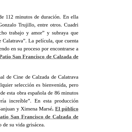
de 112 minutos de duración. En ella
onzalo Trujillo, entre otros. Cuadri
cho trabajo y amor”
y subraya que
e Calatrava”
. La película, que cuenta
endo en su proceso por encontrarse a
l Patio San Francisco de Calzada de
onal de Cine de Calzada de Calatrava
alquier selección es bienvenida, pero
 de esta obra española de 86 minutos
ería increíble”
.
En esta producción
 Sanjuan y Ximena Marsé
.
El público
Patio San Francisco de Calzada de
o de su vida grisácea.