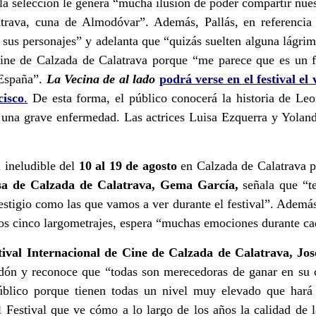
la selección le genera
“mucha ilusión de poder compartir nuest
atrava, cuna de Almodóvar”
. Además, Pallás, en referencia
 sus personajes”
y adelanta que
“quizás suelten alguna lágri
 Cine de Calzada de Calatrava porque
“me parece que es un f
 España”
.
La Vecina de al lado
podrá verse en el festival el 
cisco
.
De esta forma, el público conocerá la historia de Le
r una grave enfermedad. Las actrices Luisa Ezquerra y Yolan
a ineludible del
10 al 19 de agosto
en Calzada de Calatrava p
esa de Calzada de Calatrava, Gema García,
señala que
“t
estigio como las que vamos a ver durante el festival”
. Además
los cinco largometrajes, espera
“muchas emociones durante ca
stival Internacional de Cine de Calzada de Calatrava, Jo
ardón y reconoce que
“todas son merecedoras de ganar en su c
público porque tienen todas un nivel muy elevado que hará
l Festival que ve cómo a lo largo de los años la calidad de 