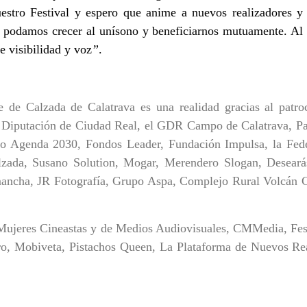
uestro Festival y espero que anime a nuevos realizadores y 
 podamos crecer al unísono y beneficiarnos mutuamente. Al 
le visibilidad y voz
”
.
e de Calzada de Calatrava es una realidad gracias al patro
 Diputación de Ciudad Real, el GDR Campo de Calatrava, Par
o Agenda 2030, Fondos Leader, Fundación Impulsa, la Fede
alzada, Susano Solution, Mogar, Merendero Slogan, Desear
ncha, JR Fotografía, Grupo Aspa, Complejo Rural Volcán 
 Mujeres Cineastas y de Medios Audiovisuales, CMMedia, Fes
ro, Mobiveta, Pistachos Queen, La Plataforma de Nuevos Rea