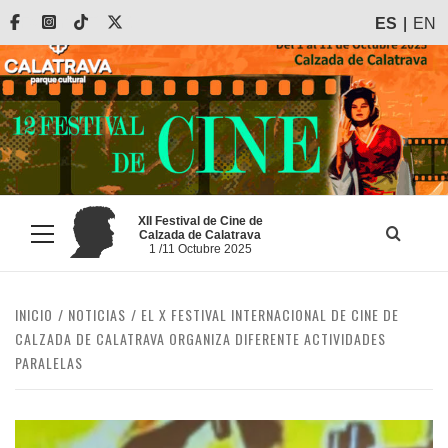
Saltar
Facebook
Instagram
Tiktok
X
ES
EN
al
contenido
XII Festival de Cine de
Calzada de Calatrava
Menú
1 /11 Octubre 2025
principal
INICIO
NOTICIAS
EL X FESTIVAL INTERNACIONAL DE CINE DE
CALZADA DE CALATRAVA ORGANIZA DIFERENTE ACTIVIDADES
PARALELAS