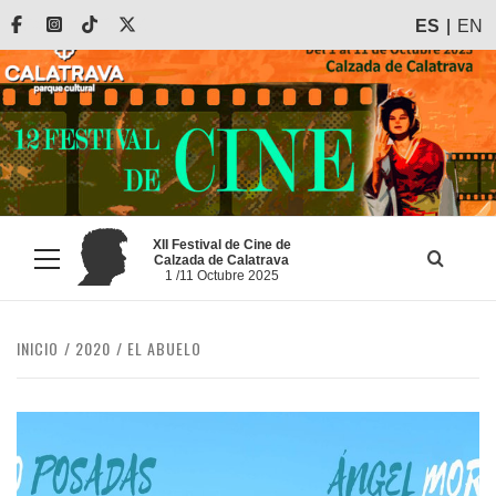
Saltar
Facebook
Instagram
Tiktok
X
ES
EN
al
contenido
XII Festival de Cine de
Calzada de Calatrava
Menú
1 /11 Octubre 2025
principal
INICIO
2020
EL ABUELO