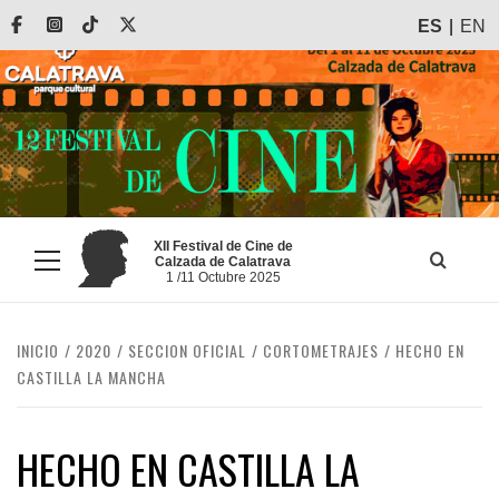
Saltar
Facebook
Instagram
Tiktok
X
ES
EN
al
contenido
XII Festival de Cine de
Calzada de Calatrava
Menú
1 /11 Octubre 2025
principal
INICIO
2020
SECCION OFICIAL
CORTOMETRAJES
HECHO EN
CASTILLA LA MANCHA
HECHO EN CASTILLA LA