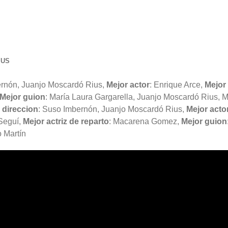
IUS
rnón, Juanjo Moscardó Rius
,
Mejor actor
: Enrique Arce,
Mejor 
Mejor guion
:
María Laura Gargarella, Juanjo Moscardó Rius, 
 direccion
:
Suso Imbernón, Juanjo Moscardó Rius
,
Mejor acto
 Seguí,
Mejor actriz de reparto
: Macarena Gomez,
Mejor guion
 Martín