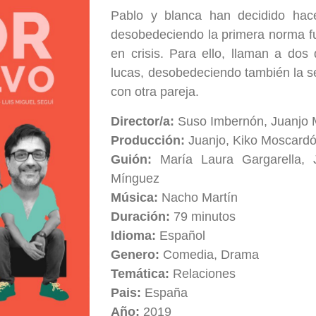
Pablo y blanca han decidido hace
desobedeciendo la primera norma fu
en crisis. Para ello, llaman a dos
lucas, desobedeciendo también la 
con otra pareja.
Director/a:
Suso Imbernón, Juanjo 
Producción:
Juanjo, Kiko Moscardó
Guión:
María Laura Gargarella,
Mínguez
Música:
Nacho Martín
Duración:
79 minutos
Idioma:
Español
Genero:
Comedia, Drama
Temática:
Relaciones
Pais:
España
Año:
2019