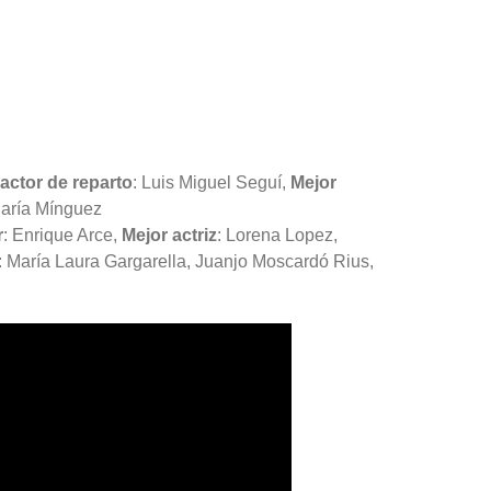
actor de reparto
: Luis Miguel Seguí,
Mejor
María Mínguez
r
: Enrique Arce,
Mejor actriz
: Lorena Lopez,
:
María Laura Gargarella, Juanjo Moscardó Rius,