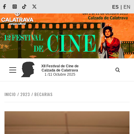
Saltar
Facebook
Instagram
Tiktok
X
ES
EN
al
contenido
XII Festival de Cine de
Calzada de Calatrava
Menú
1 /11 Octubre 2025
principal
INICIO
2023
BECARIAS