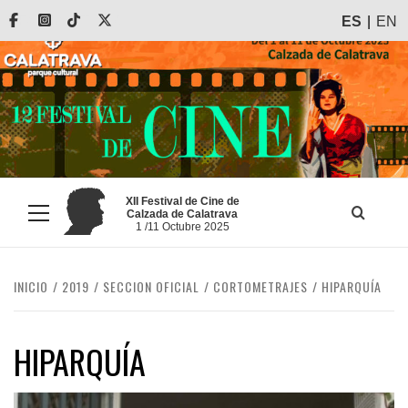
Saltar
Facebook
Instagram
Tiktok
X
ES
EN
al
contenido
XII Festival de Cine de
Calzada de Calatrava
Menú
1 /11 Octubre 2025
principal
INICIO
2019
SECCION OFICIAL
CORTOMETRAJES
HIPARQUÍA
HIPARQUÍA