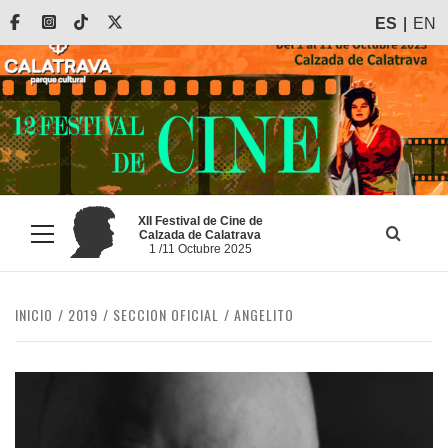
Saltar
Facebook
Instagram
Tiktok
X
ES
EN
al
contenido
XII Festival de Cine de
Calzada de Calatrava
Menú
1 /11 Octubre 2025
principal
INICIO
2019
SECCION OFICIAL
ANGELITO