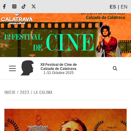
Saltar
Facebook
Instagram
Tiktok
X
ES
EN
al
contenido
XII Festival de Cine de
Calzada de Calatrava
Menú
1 /11 Octubre 2025
principal
INICIO
2023
LA CALIMA