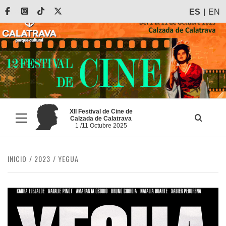
Saltar
Facebook
Instagram
Tiktok
X
ES
EN
al
contenido
XII Festival de Cine de
Calzada de Calatrava
Menú
1 /11 Octubre 2025
principal
INICIO
2023
YEGUA