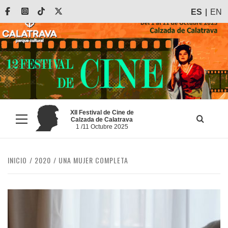
Saltar
Facebook
Instagram
Tiktok
X
ES
EN
al
contenido
XII Festival de Cine de
Calzada de Calatrava
Menú
1 /11 Octubre 2025
principal
INICIO
2020
UNA MUJER COMPLETA