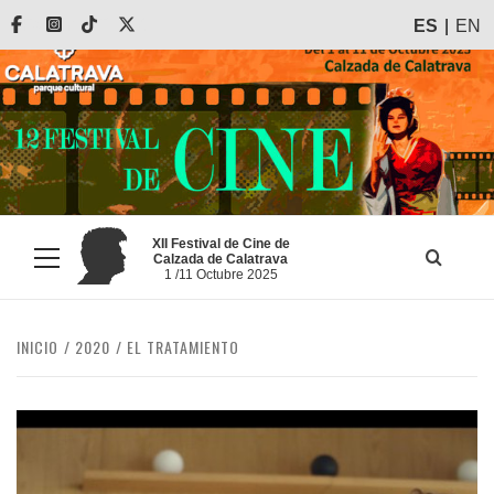
Saltar
Facebook
Instagram
Tiktok
X
ES
EN
al
contenido
XII Festival de Cine de
Calzada de Calatrava
Menú
1 /11 Octubre 2025
principal
INICIO
2020
EL TRATAMIENTO