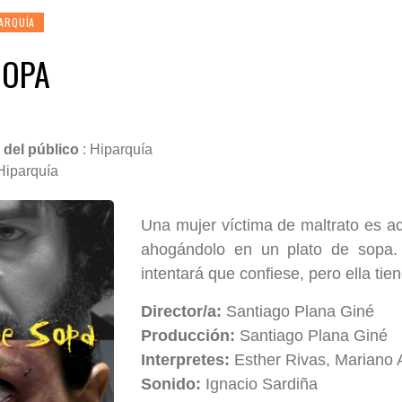
ARQUÍA
SOPA
 del público
: Hiparquía
 Hiparquía
Una mujer víctima de maltrato es a
ahogándolo en un plato de sopa. E
intentará que confiese, pero ella tie
Director/a:
Santiago Plana Giné
Producción:
Santiago Plana Giné
Interpretes:
Esther Rivas, Mariano
Sonido:
Ignacio Sardiña