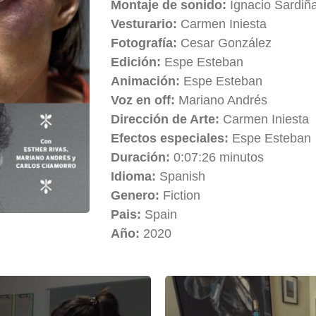
Montaje de sonido:
Ignacio Sardiñ
Vesturario:
Carmen Iniesta
Fotografía:
Cesar González
Edición:
Espe Esteban
Animación:
Espe Esteban
Voz en off:
Mariano Andrés
Dirección de Arte:
Carmen Iniesta
Efectos especiales:
Espe Esteban
Duración:
0:07:26 minutos
Idioma:
Spanish
Genero:
Fiction
Pais:
Spain
Año:
2020