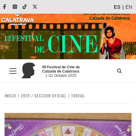
Saltar
Facebook
Instagram
Tiktok
X
ES
EN
al
contenido
XII Festival de Cine de
Calzada de Calatrava
Menú
1 /11 Octubre 2025
principal
INICIO
2019
SECCION OFICIAL
TRIVIAL