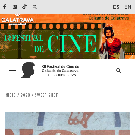
Saltar
Facebook
Instagram
Tiktok
X
ES
EN
al
contenido
XII Festival de Cine de
Calzada de Calatrava
Menú
1 /11 Octubre 2025
principal
INICIO
2020
SWEET SHOP