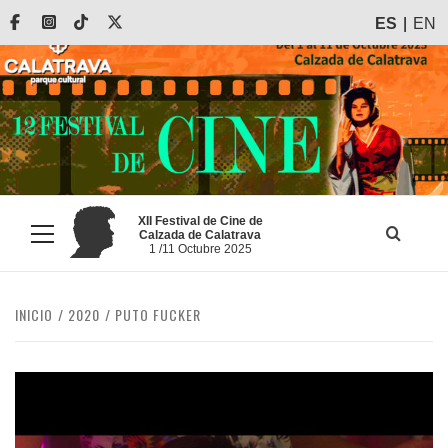
Saltar
Facebook
Instagram
Tiktok
X
ES
EN
al
contenido
XII Festival de Cine de
Calzada de Calatrava
Menú
1 /11 Octubre 2025
principal
INICIO
2020
PUTO FUCKER