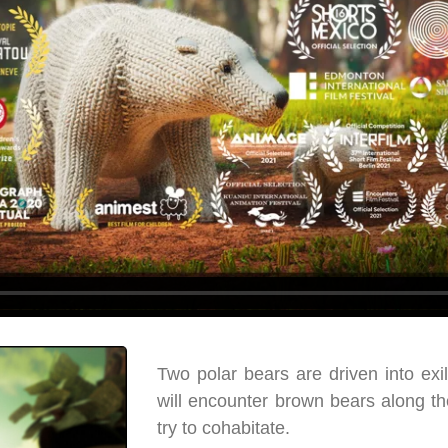
Two polar bears are driven into ex
will encounter brown bears along th
try to cohabitate.