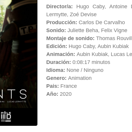
Director/a:
Hugo Caby, Antoine D
Lermytte, Zoé Devise
Producción:
Carlos De Carvalho
Sonido:
Juliette Beha, Felix Vigne
Montaje de sonido:
Thomas Rouvil
Edición:
Hugo Caby, Aubin Kubiak
Animación:
Aubin Kubiak, Lucas L
Duración:
0:08:17 minutos
Idioma:
None / Ninguno
Genero:
Animation
Pais:
France
Año:
2020