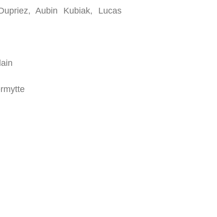
upriez, Aubin Kubiak, Lucas
lain
ermytte