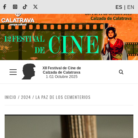
Saltar
Facebook
Instagram
Tiktok
X
ES
EN
al
contenido
XII Festival de Cine de
Calzada de Calatrava
Menú
1 /11 Octubre 2025
principal
INICIO
2024
LA PAZ DE LOS CEMENTERIOS