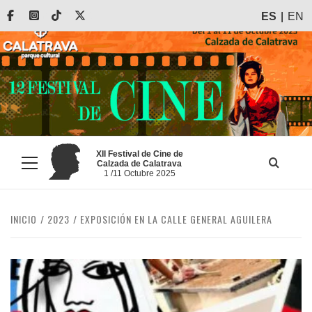
Saltar
Facebook
Instagram
Tiktok
X
ES
EN
al
contenido
XII Festival de Cine de
Calzada de Calatrava
Menú
1 /11 Octubre 2025
principal
INICIO
2023
EXPOSICIÓN EN LA CALLE GENERAL AGUILERA