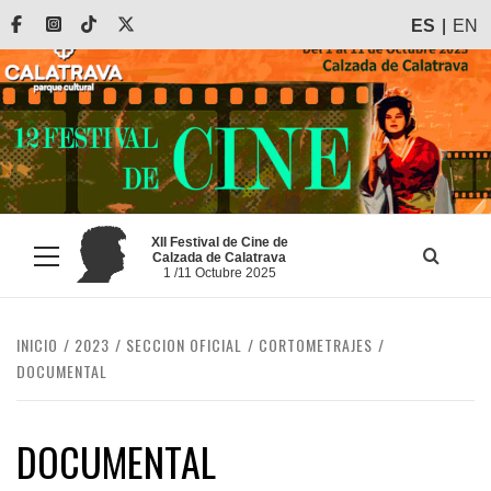
Saltar
Facebook
Instagram
Tiktok
X
ES
EN
al
contenido
XII Festival de Cine de
Calzada de Calatrava
Menú
1 /11 Octubre 2025
principal
INICIO
2023
SECCION OFICIAL
CORTOMETRAJES
DOCUMENTAL
DOCUMENTAL