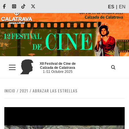
Saltar
Facebook
Instagram
Tiktok
X
ES
EN
al
contenido
XII Festival de Cine de
Calzada de Calatrava
Menú
1 /11 Octubre 2025
principal
INICIO
2021
ABRAZAR LAS ESTRELLAS