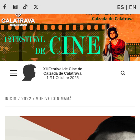
Saltar
Facebook
Instagram
Tiktok
X
ES
EN
al
contenido
XII Festival de Cine de
Calzada de Calatrava
Menú
1 /11 Octubre 2025
principal
INICIO
2022
VUELVE CON MAMÁ