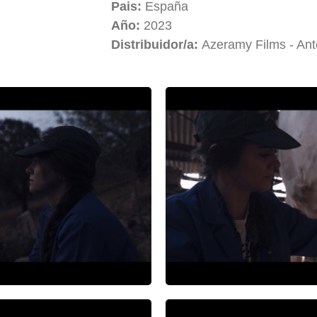
Pais:
España
Año:
2023
Distribuidor/a:
Azeramy Films - Ant