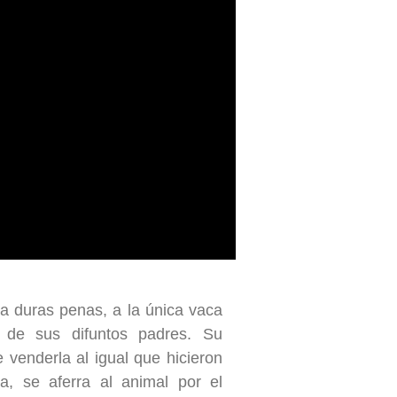
 a duras penas, a la única vaca
 de sus difuntos padres. Su
e venderla al igual que hicieron
a, se aferra al animal por el