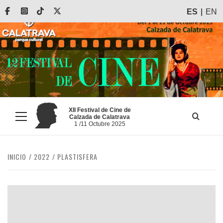
Saltar
Facebook
Instagram
Tiktok
X
ES
EN
al
contenido
XII Festival de Cine de
Calzada de Calatrava
Menú
1 /11 Octubre 2025
principal
INICIO
2022
PLASTISFERA