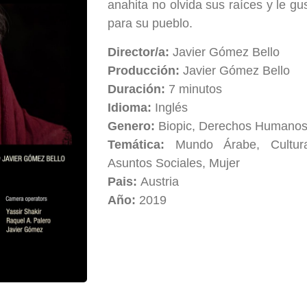
anahita no olvida sus raíces y le gus
para su pueblo.
Director/a:
Javier Gómez Bello
Producción:
Javier Gómez Bello
Duración:
7 minutos
Idioma:
Inglés
Genero:
Biopic, Derechos Humano
Temática:
Mundo Árabe, Cultura
Asuntos Sociales, Mujer
Pais:
Austria
Año:
2019