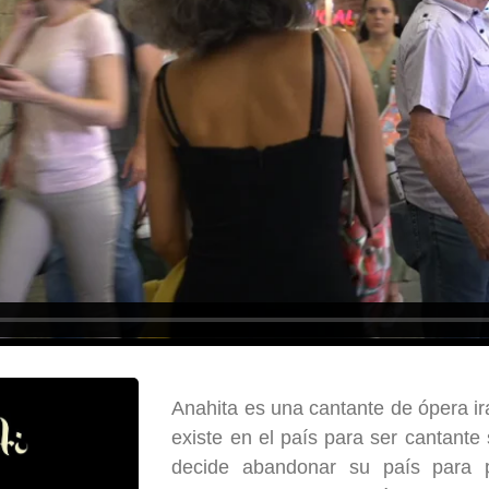
Anahita es una cantante de ópera ir
existe en el país para ser cantante
decide abandonar su país para p