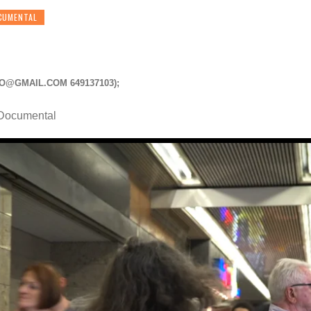
CUMENTAL
LO@GMAIL.COM
649137103);
 Documental