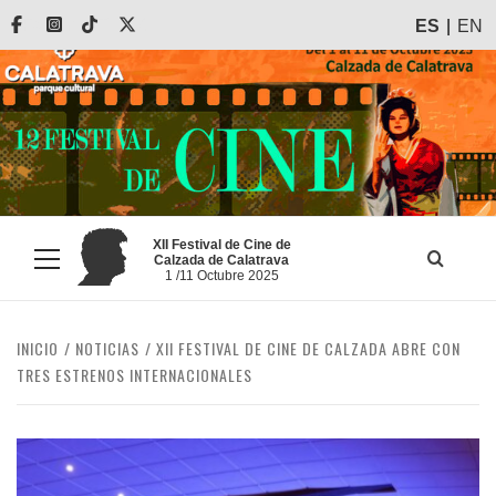
Saltar
Facebook
Instagram
Tiktok
X
ES
EN
al
contenido
XII Festival de Cine de
Calzada de Calatrava
Menú
1 /11 Octubre 2025
principal
INICIO
NOTICIAS
XII FESTIVAL DE CINE DE CALZADA ABRE CON
TRES ESTRENOS INTERNACIONALES