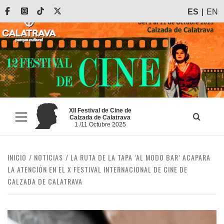
Saltar
Facebook
Instagram
Tiktok
X
ES
EN
al
contenido
XII Festival de Cine de
Calzada de Calatrava
Menú
1 /11 Octubre 2025
principal
INICIO
NOTICIAS
LA RUTA DE LA TAPA ‘AL MODO BAR’ ACAPARA
LA ATENCIÓN EN EL X FESTIVAL INTERNACIONAL DE CINE DE
CALZADA DE CALATRAVA