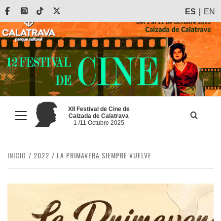
Saltar
Facebook
Instagram
Tiktok
X
ES
EN
al
contenido
XII Festival de Cine de
Calzada de Calatrava
Menú
1 /11 Octubre 2025
principal
INICIO
2022
LA PRIMAVERA SIEMPRE VUELVE