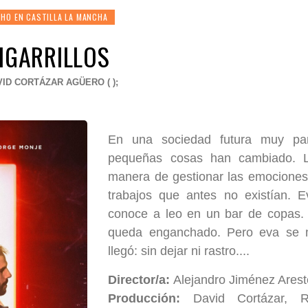
HO EN CASTILLA LA MANCHA
CIGARRILLOS
VID CORTÁZAR AGÜERO ( );
En una sociedad futura muy par
pequeñas cosas han cambiado. La
manera de gestionar las emociones
trabajos que antes no existían. Ev
conoce a leo en un bar de copas. 
queda enganchado. Pero eva se m
llegó: sin dejar ni rastro....
Director/a:
Alejandro Jiménez Arest
Producción:
David Cortázar, R