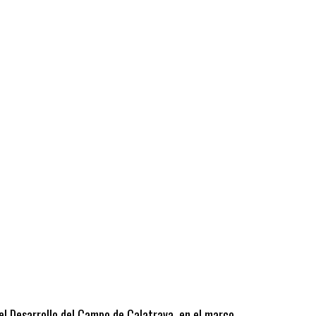
 el Desarrollo del Campo de Calatrava, en el marco