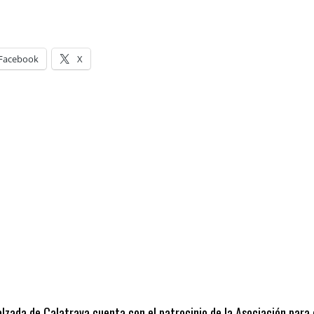
Facebook
X
alzada de Calatrava cuenta con el patrocinio de la Asociación para