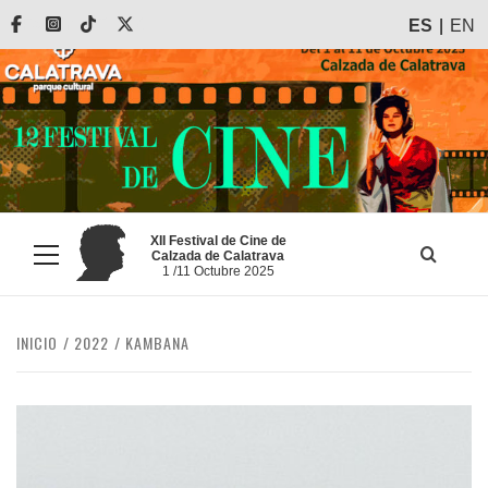
Saltar
Facebook
Instagram
Tiktok
X
ES
EN
al
contenido
XII Festival de Cine de
Calzada de Calatrava
Menú
1 /11 Octubre 2025
principal
INICIO
2022
KAMBANA