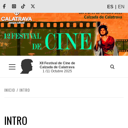
Saltar
Facebook
Instagram
Tiktok
X
ES
EN
al
contenido
XII Festival de Cine de
Calzada de Calatrava
Menú
1 /11 Octubre 2025
principal
INICIO
INTRO
INTRO