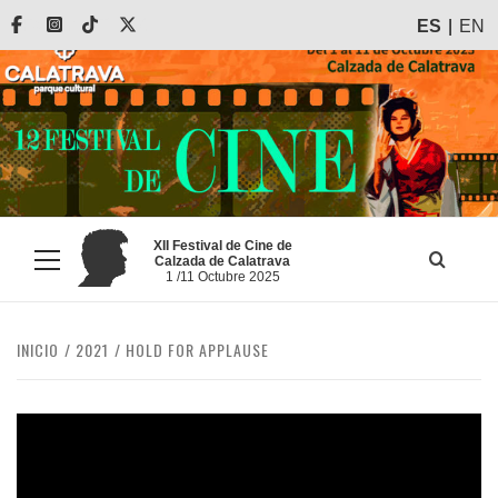
Saltar
Facebook
Instagram
Tiktok
X
ES
EN
al
contenido
XII Festival de Cine de
Calzada de Calatrava
Menú
1 /11 Octubre 2025
principal
INICIO
2021
HOLD FOR APPLAUSE