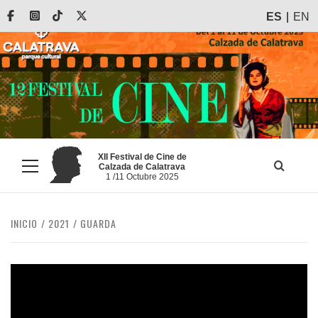
Saltar
Facebook
Instagram
Tiktok
X
ES
EN
al
contenido
XII Festival de Cine de
Calzada de Calatrava
Menú
1 /11 Octubre 2025
principal
INICIO
2021
GUARDA