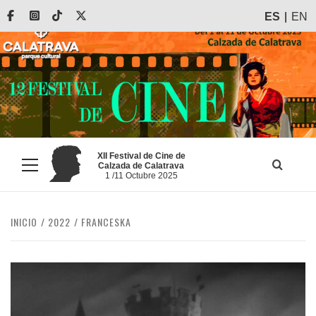
Saltar
Facebook
Instagram
Tiktok
X
ES
EN
al
contenido
XII Festival de Cine de
Calzada de Calatrava
Menú
1 /11 Octubre 2025
principal
INICIO
2022
FRANCESKA