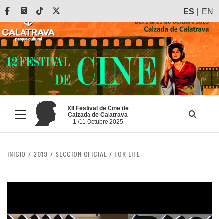
Saltar
Facebook
Instagram
Tiktok
X
ES
EN
al
contenido
XII Festival de Cine de
Calzada de Calatrava
Menú
1 /11 Octubre 2025
principal
INICIO
2019
SECCION OFICIAL
FOR LIFE