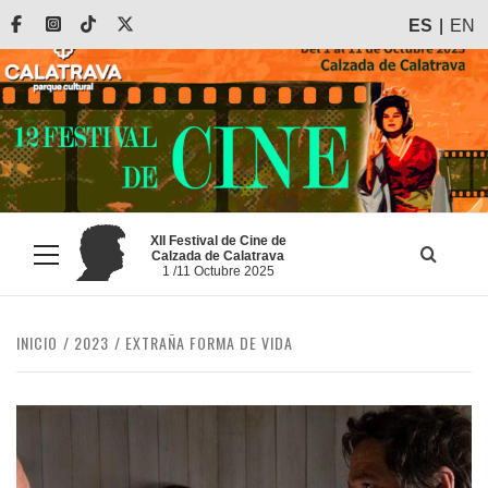
Saltar
Facebook
Instagram
Tiktok
X
ES
EN
al
contenido
XII Festival de Cine de
Calzada de Calatrava
Menú
1 /11 Octubre 2025
principal
INICIO
2023
EXTRAÑA FORMA DE VIDA