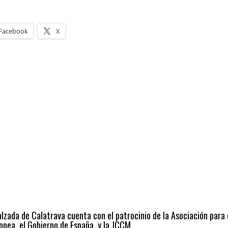
Facebook
X
alzada de Calatrava cuenta con el patrocinio de la Asociación para
opea, el Gobierno de España, y la JCCM.