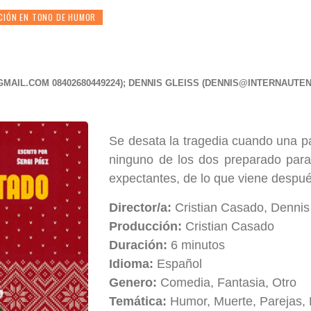
CIÓN EN TONO DE HUMOR
GMAIL.COM
08402680449224); DENNIS GLEISS (
DENNIS@INTERNAUTEN
Se desata la tragedia cuando una p
ninguno de los dos preparado para 
expectantes, de lo que viene despué
Director/a:
Cristian Casado, Dennis
Producción:
Cristian Casado
Duración:
6 minutos
Idioma:
Español
Genero:
Comedia, Fantasia, Otro
Temática:
Humor, Muerte, Parejas, 