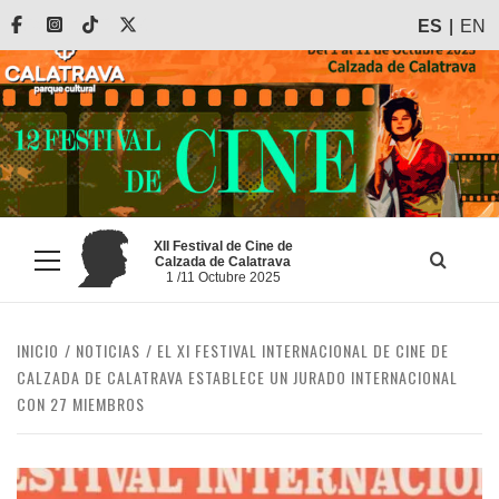
Saltar
Facebook
Instagram
Tiktok
X
ES
EN
al
contenido
XII Festival de Cine de
Calzada de Calatrava
Menú
1 /11 Octubre 2025
principal
INICIO
NOTICIAS
EL XI FESTIVAL INTERNACIONAL DE CINE DE
CALZADA DE CALATRAVA ESTABLECE UN JURADO INTERNACIONAL
CON 27 MIEMBROS