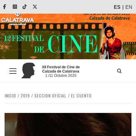
Saltar
Facebook
Instagram
Tiktok
X
ES
EN
al
contenido
XII Festival de Cine de
Calzada de Calatrava
Menú
1 /11 Octubre 2025
principal
INICIO
2019
SECCION OFICIAL
EL CUENTO