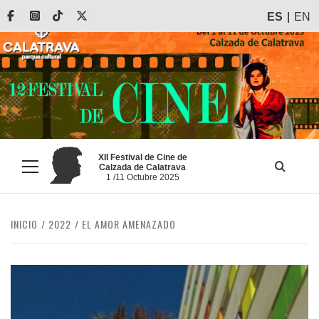
Saltar
Facebook
Instagram
Tiktok
X
ES
EN
al
contenido
XII Festival de Cine de
Calzada de Calatrava
Menú
1 /11 Octubre 2025
principal
INICIO
2022
EL AMOR AMENAZADO