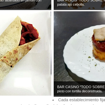
BAR PISCIS “TODO SOBRE MI 
 albardado en jamón con
patata ajo cebolla.
BAR CASINO “TODO SOBRE M
pisto con tortilla deconstruida.
Cada establecimiento fija