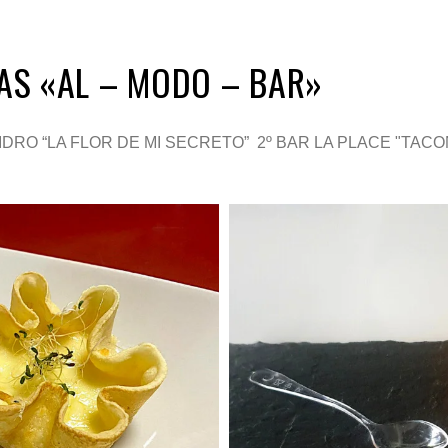
AS «AL – MODO – BAR»
ISIDRO “LA FLOR DE MI SECRETO” 2º BAR LA PLACE "TAC