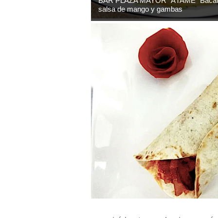
BAR PLAZA MAYOR “ÁTAME” Bacalao
salsa de mango y gambas