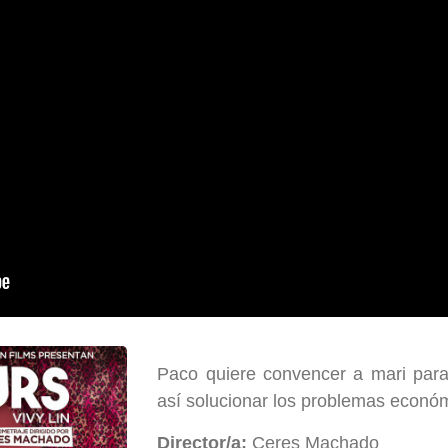
Paco quiere convencer a mari para
así solucionar los problemas econó
Director/a:
Ceres Machado