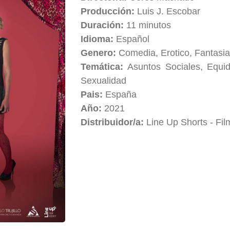
Producción:
Luis J. Escobar
Duración:
11 minutos
Idioma:
Español
Genero:
Comedia, Erotico, Fantasi
Temática:
Asuntos Sociales, Equid
Sexualidad
Pais:
España
Año:
2021
Distribuidor/a:
Line Up Shorts - Fil