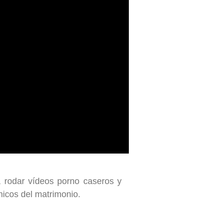
 rodar vídeos porno caseros y
micos del matrimonio.