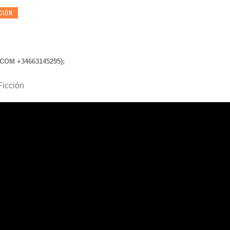
CIÓN
.COM
+34663145295);
 Ficción