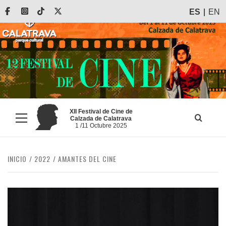
Saltar
Facebook
Instagram
Tiktok
X
ES
EN
al
contenido
XII Festival de Cine de
Calzada de Calatrava
Menú
1 /11 Octubre 2025
principal
INICIO
2022
AMANTES DEL CINE